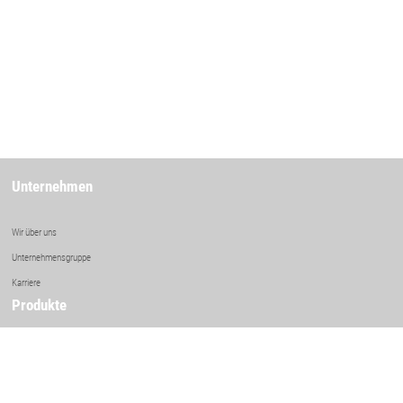
Unternehmen
Wir über uns
Unternehmensgruppe
Karriere
Produkte
Oelanlagen
Druckgaskühler
Rohrbündelwärmetauscher