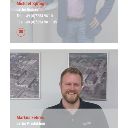
Michael Springer
Leiter Einkauf
Tel.: +49 (0)7254 981 0
Fax: +49 (0)7254 981 105
Markus Fehres
Leiter Produktion