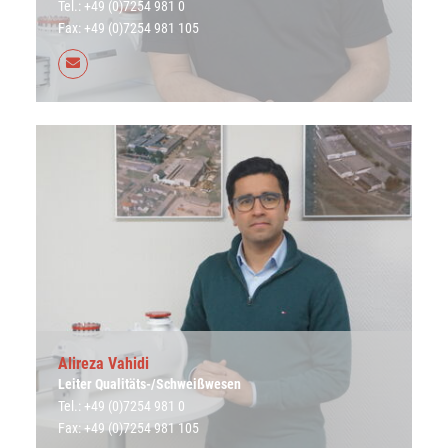
Tel.: +49 (0)7254 981 0
Fax: +49 (0)7254 981 105
Alireza Vahidi
Leiter Qualitäts-/Schweißwesen
Tel.: +49 (0)7254 981 0
Fax: +49 (0)7254 981 105